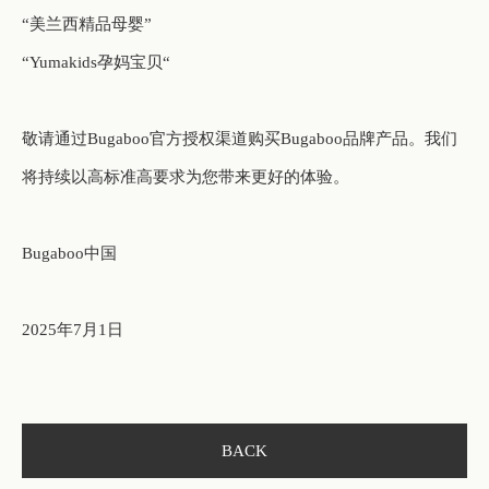
“美兰西精品母婴”
“
Yumakids
孕妈宝贝“
敬请
通过
Bugaboo
官方授权渠道购买
Bugaboo
品牌产品。
我们
将持续以高标准高要求为您带来更好的体验。
Bugaboo
中国
2025
年
7
月
1
日
BACK