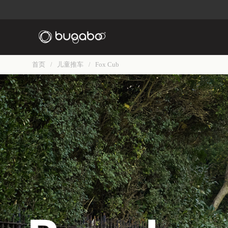
首页
儿童推车
Fox Cub
/
/