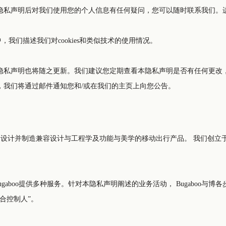
中，我们描述我们对cookies和类似技术的使用情况。
们建议您定期查看本隐私声明是否有任何更改， 以便您准确了解您所处的位置。您始终可以在本隐私声
，我们将通过邮件通知您和/或在我们的主页上向您公告。
移动出行产品。 我们创立于荷兰，公司位于荷兰阿姆斯特丹Paasheuvelweg 9a-b, 1105
阐述的业务活动， Bugaboo与博各步贸易（上海）有限公司（注册地址位于上海是崇明区长兴镇潘
联合控制人”。